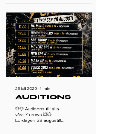
💥74 klasser att välja
mellan I veckan 💥37
olika lärare 💥20+ olika
stilar 🔸️Det finns något
för alla nivåer, åldrar och
stilar.🔸️ VI SES DÄR I
SEPTEMBER 🔥🔥🔥
29 juli 2026
∙
1
min
AUDITIONS
💥💥 Auditions till alla
våra 7 crews 💥💥
Lördagen 29 augusti‼️
11.00 Da minis under
9år - showgrupp coach: