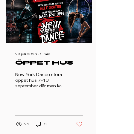
29 juli 2026
∙
1
min
ÖPPET HUS
New York Dance stora
öppet hus 7-13
september där man kan
testa alla våra klasser på
schemat HELT
GRATIS‼️‼️‼️ Ingen
föranmälan bara dyk
upp. Annedalsvägen 9h,
Lund Fullt höstschema
25
0
på
www.newyorkdance.se