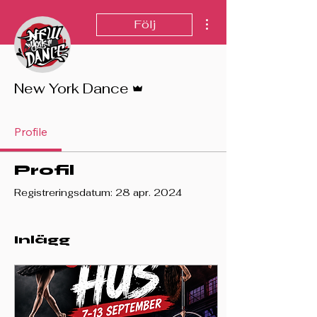
Fler åtgärder
Följ
Admin
New York Dance
Profile
Profil
Registreringsdatum: 28 apr. 2024
Inlägg