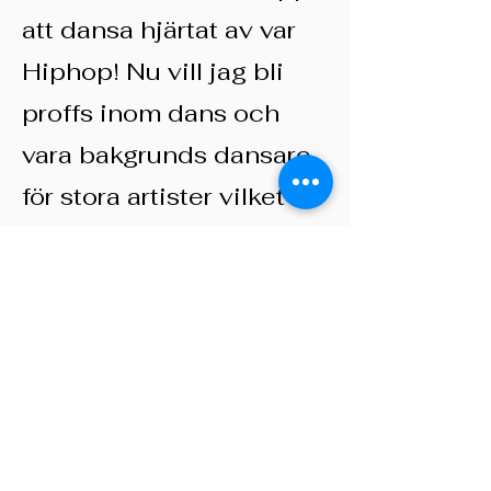
att dansa hjärtat av var
Hiphop! Nu vill jag bli
proffs inom dans och
vara bakgrunds dansare
för stora artister vilket
har varit min dröm sen
tidig ålder!
KONTAKT
Adress: Annedalsvägen 9H,
227
64 LUND