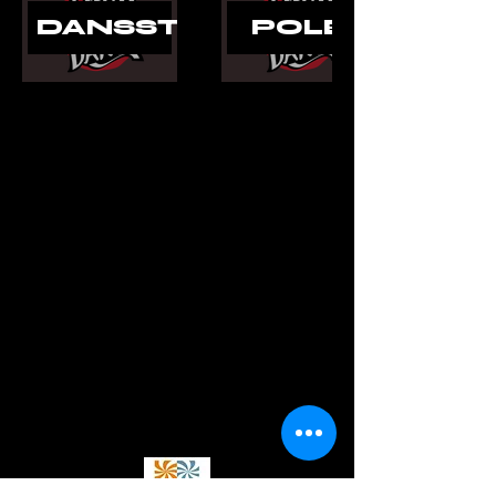
DANSSTILAR
POLE
KONTAKT
Adress: Annedalsvägen 9H,
227
64 LUND
Mail:
info@newyorkdance.se
Tel:
076-794 96 17
Se öppettider här.
SAMARBETSPAR
TNERS