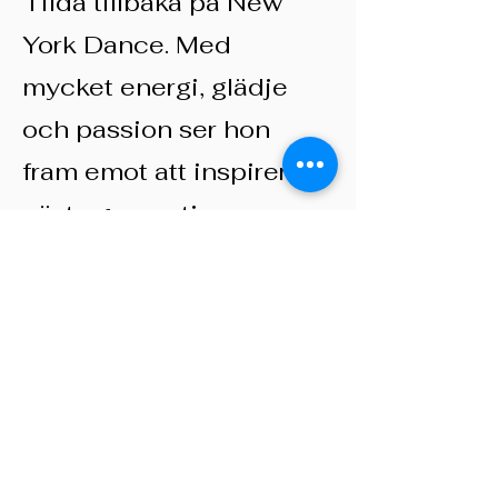
Tilda tillbaka på New
York Dance. Med
mycket energi, glädje
och passion ser hon
fram emot att inspirera
nästa generation
dansare.
KONTAKT
Adress: Annedalsvägen 9H,
227
64 LUND
Mail:
info@newyorkdance.se